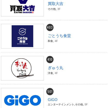
買取大吉
その他,
3F
403
ごとうち食堂
和食,
4F
410
ぎゅう丸
洋食,
4F
501
GiGO
エンターテインメント,その他,
5F