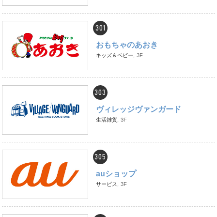
301
おもちゃのあおき
キッズ＆ベビー,
3F
303
ヴィレッジヴァンガード
生活雑貨,
3F
305
auショップ
サービス,
3F