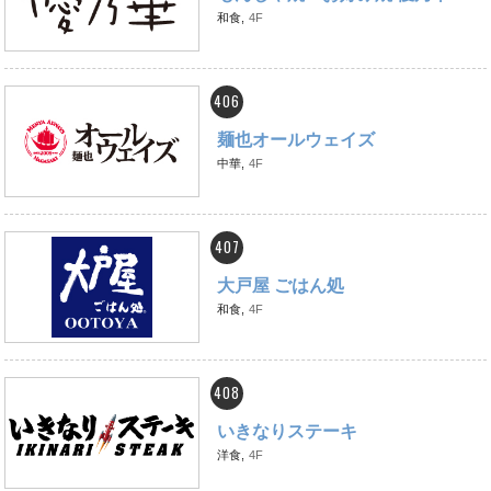
和食,
4F
406
麺也オールウェイズ
中華,
4F
407
大戸屋 ごはん処
和食,
4F
408
いきなりステーキ
洋食,
4F