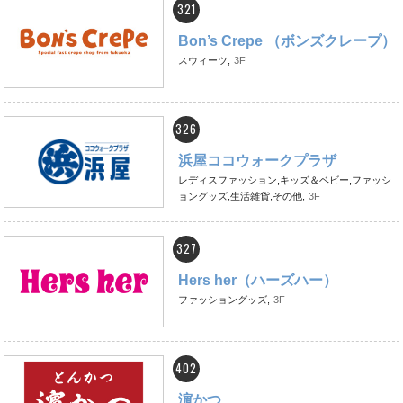
321
Bon’s Crepe （ボンズクレープ）
スウィーツ,
3F
326
浜屋ココウォークプラザ
レディスファッション,キッズ＆ベビー,ファッシ
ョングッズ,生活雑貨,その他,
3F
327
Hers her（ハーズハー）
ファッショングッズ,
3F
402
濵かつ