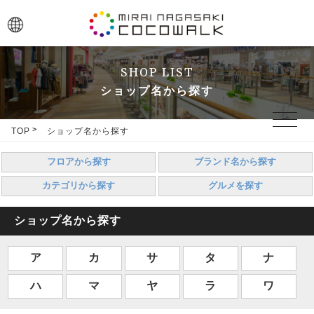
SHOP LIST
ショップ名から探す
toggle
navigat
TOP
ショップ名から探す
フロアから探す
ブランド名から探す
カテゴリから探す
グルメを探す
ショップ名から探す
ア
カ
サ
タ
ナ
ハ
マ
ヤ
ラ
ワ