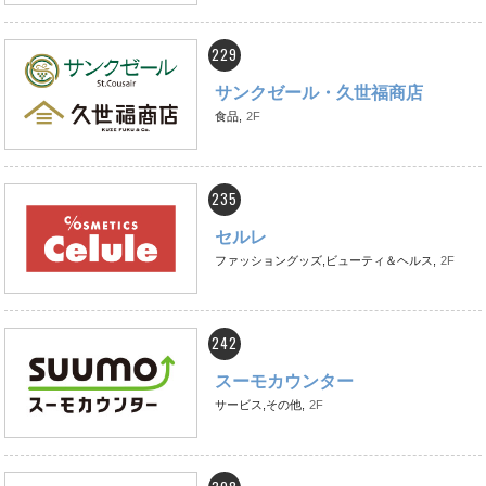
229
サンクゼール・久世福商店
食品,
2F
235
セルレ
ファッショングッズ,ビューティ＆ヘルス,
2F
242
スーモカウンター
サービス,その他,
2F