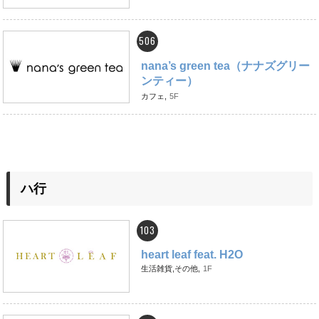
506
nana’s green tea（ナナズグリー
ンティー）
カフェ,
5F
ハ行
103
heart leaf feat. H2O
生活雑貨,その他,
1F