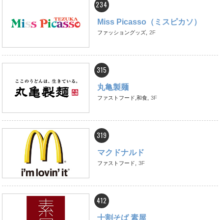
234
Miss Picasso（ミスピカソ）
ファッショングッズ,
2F
315
丸亀製麺
ファストフード,和食,
3F
319
マクドナルド
ファストフード,
3F
412
十割そば 素屋