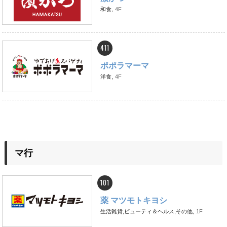
和食,
4F
411
ポポラマーマ
洋食,
4F
マ行
101
薬 マツモトキヨシ
生活雑貨,ビューティ＆ヘルス,その他,
1F