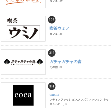
カフェ,
2F
306
喫茶ウミノ
カフェ,
3F
312
ガチャガチャの森
その他,
3F
314
coca
レディスファッション,メンズファッション,キッ
ズ＆ベビー,
3F