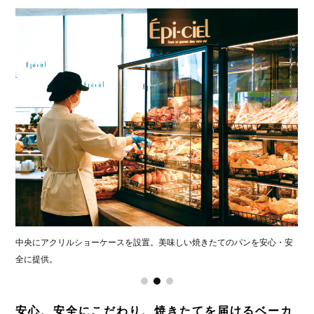
ワイルドステーキ
すき焼き
牡蠣ふらい膳
鯛だしそば
貝汁定食
手仕事ハンバーグ
もつ鍋(2人前〜)
2,200円
990円
1,100円
1,390円
2,178円
1,045円 /
1,210円 /
1,408円 /
1,410円
1,804円 /
(150g)
(140g)
(200g)
(180g)
(300g)
(45
煮だした野菜の旨味、柔らかな肉の食感が堪能できる
毎シーズン冬の人気メニューとしてファンが多い「牡蠣ふら
鯛だしの旨味、香り。
旨味たっぷりのあさりの味噌汁とさばの塩焼きが
新鮮なもつの食感が楽しめるもつ鍋。
セットになっ
冬の人気
2,420円
メニュー。
い」。
新鮮なねぎの食感、見た目の美しさ。
た、味・ボリューム共に大満足の定食
あっさりながらも野菜の旨味、コクを感じるスープも美味。
0g)
看板メニューのハンバーグはもちろん、
名物パイ包みスープ
溶き卵にくぐらせて召し上がれ
テイクアウトできるのも◎
食べる前から、旨さへの期待をいだく限定メニュー
〆はちゃんぽん麺で是非
（セット価格440円）は必食のサイドメニュー!!
言わずと知れたステーキ専門店が誇る人気のお得メニュー。
4F／ お魚 はな乃
中央にアクリルショーケースを設置。美味しい焼きたてのパンを安心・安
外観もブラウンを基調としたカラーリングで、シンプルでシックな装いに
150g〜450gまでサイズを選ぶことができる
4F／ 中の茶屋 重籠
4F／ 濵かつ
4F／ 十割そば 素屋
4F／ 浦上ホルモン
全に提供。
リニューアル!!
4F／ ぎゅう丸
4F／ いきなりステーキ
安心、安全にこだわり、焼きたてを届けるベーカ