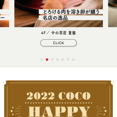
4F／ 濵かつ