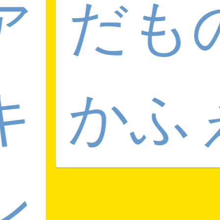
ア
だも
キ
かふ
ン