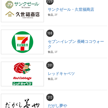
229
サンクゼール・久世福商店
食品,
2F
108
セブン‐イレブン 長崎ココウォー
ク
食品,
1F
201
レッドキャベツ
食品,
2F
313
だがし夢や