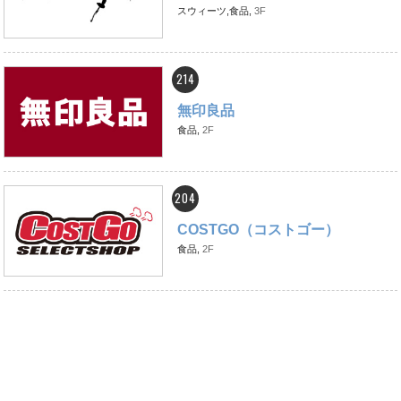
スウィーツ,食品,
3F
214
無印良品
食品,
2F
204
COSTGO（コストゴー）
食品,
2F